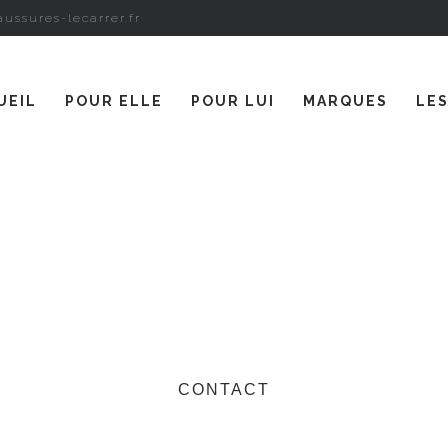
ussures-lecarrer.fr
UEIL
POUR ELLE
POUR LUI
MARQUES
LE
CONTACT