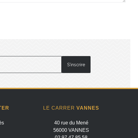
TER
LE CARRER
VANNES
ès
40 rue du Mené
56000 VANNES
02 97 47 85 58