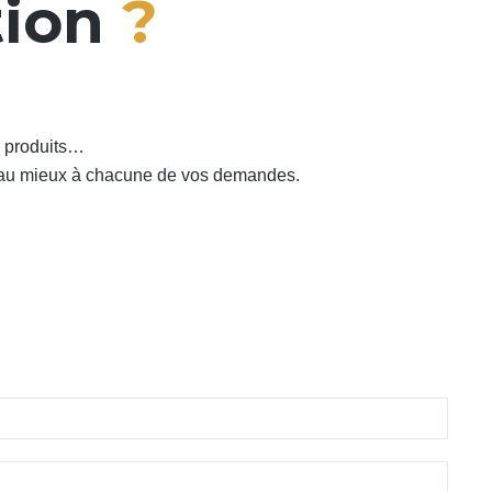
tion
?
s produits…
e au mieux à chacune de vos demandes.