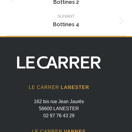
album
Bottines 2
Album
précédent
SUIVANT
:
Bottines 4
Album
suivant
:
LE CARRER
LANESTER
162 bis rue Jean Jaurès
56600 LANESTER
02 97 76 43 29
LE CARRER
VANNES