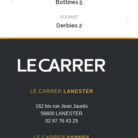
album
Bottines 5
Album
précédent
SUIVANT
:
Derbies 2
Album
suivant
:
LE CARRER
LANESTER
162 bis rue Jean Jaurès
56600 LANESTER
02 97 76 43 29
LE CARRER
VANNES