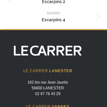
album
Escarpins 2
Album
précédent
SUIVANT
:
Escarpins 4
Album
suivant
:
LE CARRER
LANESTER
162 bis rue Jean Jaurès
56600 LANESTER
02 97 76 43 29
LE CARRER
VANNES