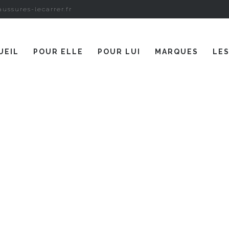
ussures-lecarrer.fr
UEIL
POUR ELLE
POUR LUI
MARQUES
LE