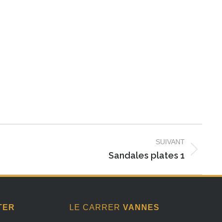
SUIVANT
Sandales plates 1
TER
LE CARRER
VANNES