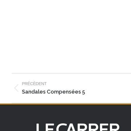
Navigation
PRÉCÉDENT
album
Album
Sandales Compensées 5
précédent
: