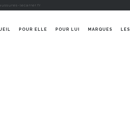
ussures-lecarrer.fr
UEIL
POUR ELLE
POUR LUI
MARQUES
LE