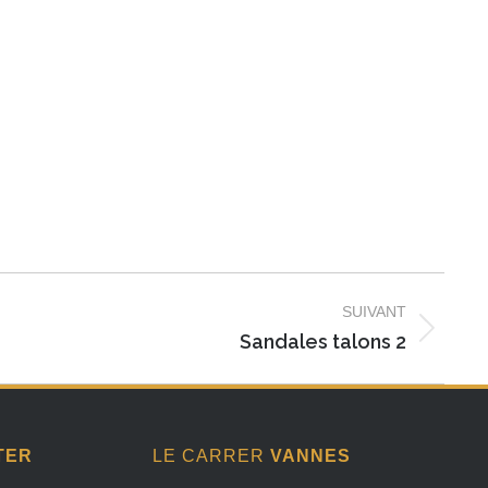
SUIVANT
Sandales talons 2
TER
LE CARRER
VANNES