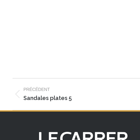
Navigation
PRÉCÉDENT
album
Album
Sandales plates 5
précédent
: