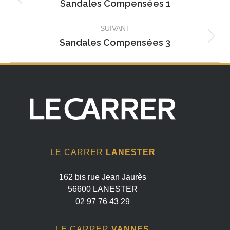
album
Sandales Compensées 1
Album
précédent
SUIVANT
:
Sandales Compensées 3
Album
suivant
:
LE CARRER
LANESTER
162 bis rue Jean Jaurès
56600 LANESTER
02 97 76 43 29
LE CARRER
VANNES