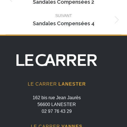
album
Sandales Compensées 2
Album
précédent
SUIVANT
:
Sandales Compensées 4
Album
suivant
:
LE CARRER
LANESTER
162 bis rue Jean Jaurès
56600 LANESTER
02 97 76 43 29
LE CARRER
VANNES