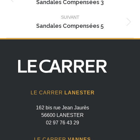
album
Sandales Compensées 3
Album
précédent
SUIVANT
:
Sandales Compensées 5
Album
suivant
:
LE CARRER
LANESTER
162 bis rue Jean Jaurès
56600 LANESTER
02 97 76 43 29
LE CARRER
VANNES